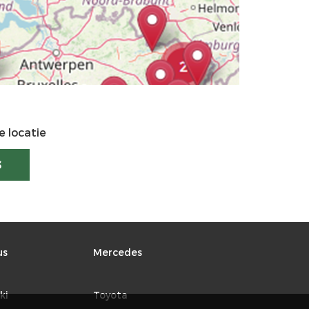
e locatie
S
us
Mercedes
ki
Toyota