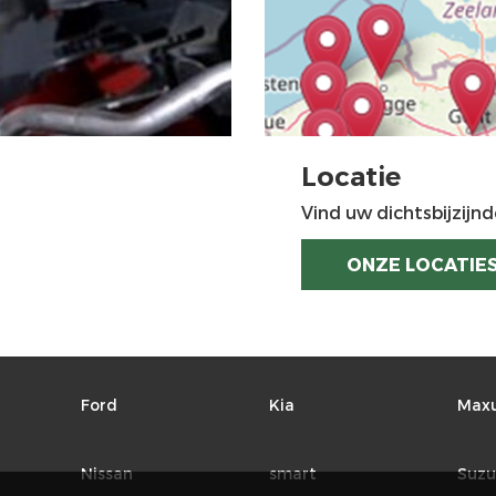
Locatie
Vind uw dichtsbijzijnd
ONZE LOCATIE
Ford
Kia
Max
Nissan
smart
Suzu