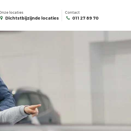
Onze locaties
Contact
Dichtstbijzijnde locaties
011 27 89 70