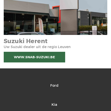
Suzuki Herent
Uw Suzuki dealer uit de regio Leuven
WWW.SNAB-SUZUKI.BE
Ford
Kia