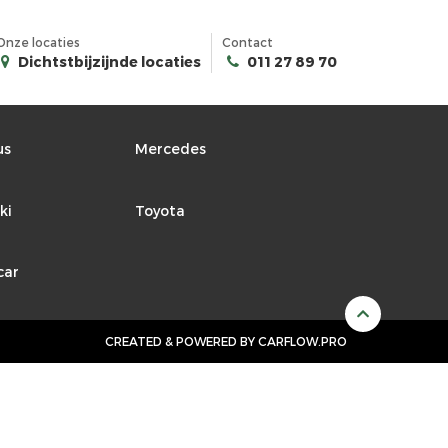
Onze locaties
Contact
Dichtstbijzijnde locaties
011 27 89 70
us
Mercedes
ki
Toyota
car
CREATED & POWERED BY
CARFLOW.PRO