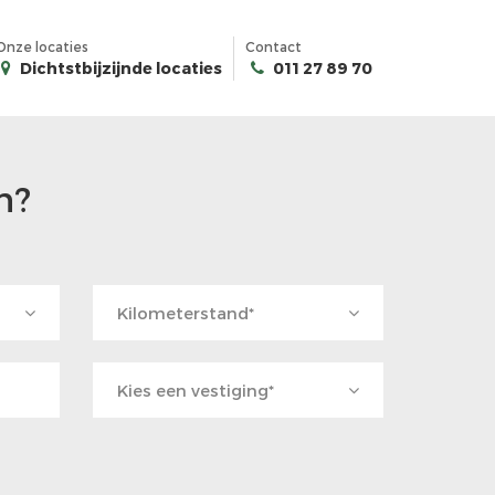
Onze locaties
Contact
Dichtstbijzijnde locaties
011 27 89 70
n?
Kilometerstand*
Kies een vestiging*