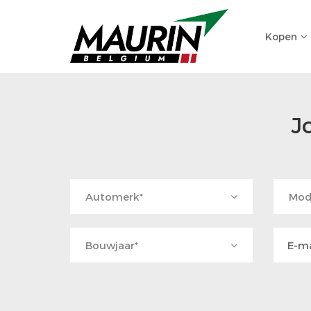
Kopen
J
Automerk*
Mod
Bouwjaar*