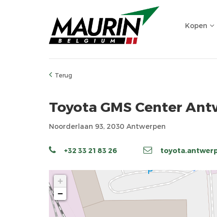
Kopen
Terug
Toyota GMS Center Ant
Noorderlaan 93, 2030 Antwerpen
+32 33 21 83 26
toyota.antwer
+
−